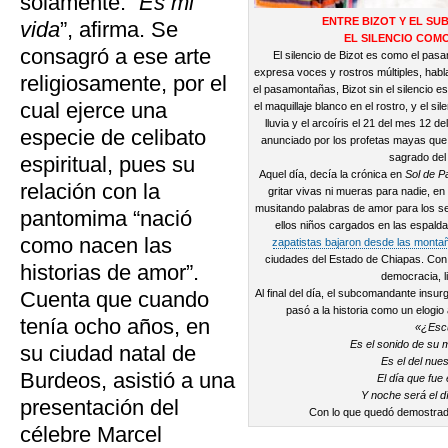
solamente. “
Es mi
ENTRE BIZOT Y EL S
vida
”, afirma. Se
EL SILENCIO COM
consagró a ese arte
El silencio de Bizot es como el pa
expresa voces y rostros múltiples, habl
religiosamente, por el
el pasamontañas, Bizot sin el silencio 
cual ejerce una
el maquillaje blanco en el rostro, y el s
lluvia y el arcoíris el 21 del mes 12 d
especie de celibato
anunciado por los profetas mayas qu
sagrado del
espiritual, pues su
Aquel día, decía la crónica en
Sol de P
relación con la
gritar vivas ni mueras para nadie, en
musitando palabras de amor para los s
pantomima “nació
ellos niños cargados en las espal
como nacen las
zapatistas bajaron desde las monta
ciudades del Estado de Chiapas. Con s
historias de amor”.
democracia, li
Cuenta que cuando
Al final del día, el subcomandante ins
pasó a la historia como un elogio 
tenía ocho años, en
«¿Esc
Es el sonido de su
su ciudad natal de
Es el del nue
Burdeos, asistió a una
El día que fue 
Y noche será el d
presentación del
Con lo que quedó demostrado
célebre Marcel