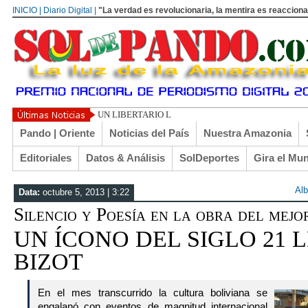
INICIO | Diario Digital |
"La verdad es revolucionaria, la mentira es reacciona
UN LIBERTARIO LLAMADO EL TURI TORRICO
Pando | Oriente
Noticias del País
Nuestra Amazonia
Editoriales
Datos & Análisis
SolDeportes
Gira el Mu
Alb
Data:
octubre 5, 2013 | 3:22
Silencio y Poesía en la obra del mejo
UN ÍCONO DEL SIGLO 21
BIZOT
En el mes transcurrido la cultura boliviana se
engalanó con eventos de magnitud internacional