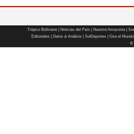
Trópico Boliviano
|
Noticias del País
|
Nuestra Amazonia
|
Soc
Editoriales
|
Datos & Análisis
|
SolDeportes
|
Gira el Mundo
©