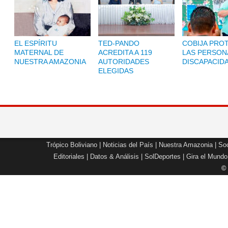
EL ESPÍRITU
TED-PANDO
COBIJA PRO
MATERNAL DE
ACREDITA A 119
LAS PERSON
NUESTRA AMAZONIA
AUTORIDADES
DISCAPACID
ELEGIDAS
Trópico Boliviano
|
Noticias del País
|
Nuestra Amazonia
|
Soc
Editoriales
|
Datos & Análisis
|
SolDeportes
|
Gira el Mundo
©