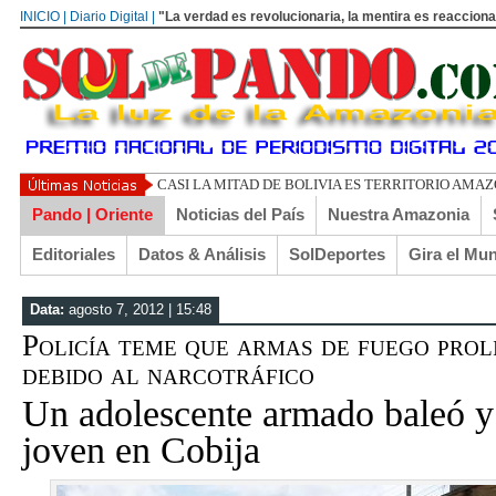
INICIO | Diario Digital |
"La verdad es revolucionaria, la mentira es reacciona
CASI LA MITAD DE BOLIVIA ES TERRITORIO AMA
Pando | Oriente
Noticias del País
Nuestra Amazonia
Editoriales
Datos & Análisis
SolDeportes
Gira el Mu
Data:
agosto 7, 2012 | 15:48
Policía teme que armas de fuego prol
debido al narcotráfico
Un adolescente armado baleó y
joven en Cobija