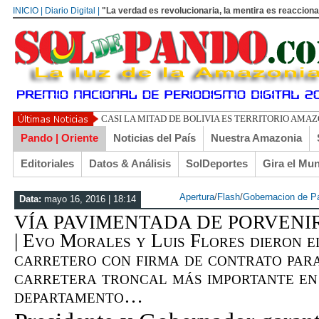
INICIO | Diario Digital |
"La verdad es revolucionaria, la mentira es reacciona
UN LIBERTARIO LLAMADO EL
Pando | Oriente
Noticias del País
Nuestra Amazonia
Editoriales
Datos & Análisis
SolDeportes
Gira el Mu
Apertura
/
Flash
/
Gobernacion de P
Data:
mayo 16, 2016 | 18:14
VÍA PAVIMENTADA DE PORVENIR
| Evo Morales y Luis Flores dieron e
carretero con firma de contrato par
carretera troncal más importante en 
departamento…