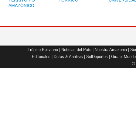
TERRITORIO
TORRICO
UNIVERSIDA
AMAZÓNICO
Trópico Boliviano
|
Noticias del País
|
Nuestra Amazonia
|
Soc
Editoriales
|
Datos & Análisis
|
SolDeportes
|
Gira el Mundo
©