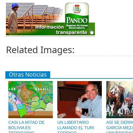
Related Images:
Otras Noticias
CASI LA MITAD DE
UN LIBERTARIO
ASÍ SE DERR
BOLIVIA ES
LLAMADO EL TURI
GARCÍA MEZA