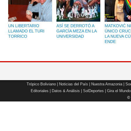
UN LIBERTARIO
ASÍ SE DERROTÓ A
MATKOVIĆ NO
LLAMADO EL TURI
GARCÍA MEZA EN LA
ÚNICO CRUC
TORRICO
UNIVERSIDAD
LA NUEVA CÚ
ENDE
Trópico Boliviano
|
Noticias del País
|
Nuestra Amazonia
|
Soc
Editoriales
|
Datos & Análisis
|
SolDeportes
|
Gira el Mundo
©