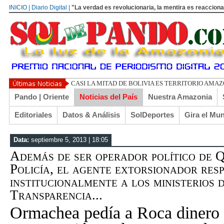
INICIO | Diario Digital |
"La verdad es revolucionaria, la mentira es reacciona
UN LIBERTARIO LLAMA
Pando | Oriente
Noticias del País
Nuestra Amazonia
Editoriales
Datos & Análisis
SolDeportes
Gira el Mu
Data:
septiembre 5, 2013 | 18:05
Además de ser operador político de 
Policía, el agente extorsionador res
institucionalmente a los ministerios 
Transparencia...
Ormachea pedía a Roca dinero 