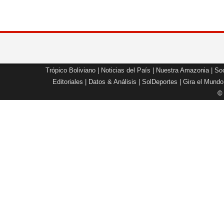
Trópico Boliviano
|
Noticias del País
|
Nuestra Amazonia
|
Soc
Editoriales
|
Datos & Análisis
|
SolDeportes
|
Gira el Mundo
©