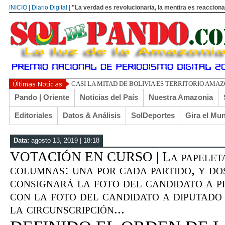
INICIO | Diario Digital |
"La verdad es revolucionaria, la mentira es reacciona
CASI LA MITAD DE BOLIVIA ES TERRITORIO AMA
Pando | Oriente
Noticias del País
Nuestra Amazonia
Editoriales
Datos & Análisis
SolDeportes
Gira el Mu
Data:
agosto 13, 2019 | 18:18
VOTACIÓN EN CURSO | La papeleta
columnas: una por cada partido, y do
consignará la foto del candidato a p
con la foto del candidato a diputado
la circunscripción...