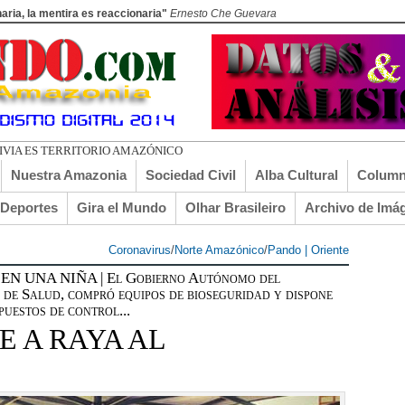
aria, la mentira es reaccionaria"
Ernesto Che Guevara
ADO EL TU
Nuestra Amazonia
Sociedad Civil
Alba Cultural
Column
lDeportes
Gira el Mundo
Olhar Brasileiro
Archivo de Imá
Coronavirus
/
Norte Amazónico
/
Pando | Oriente
 UNA NIÑA | El Gobierno Autónomo del
 de Salud, compró equipos de bioseguridad y dispone
uestos de control...
 A RAYA AL