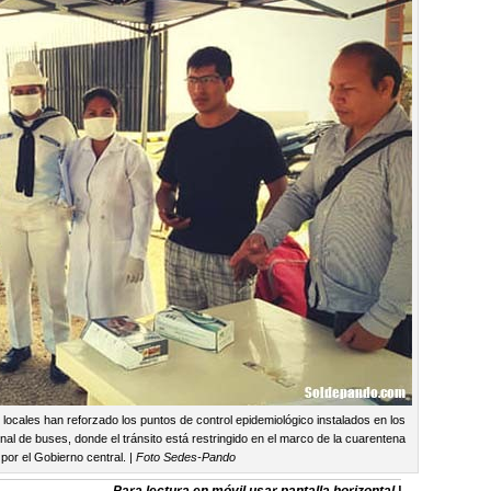
locales han reforzado los puntos de control epidemiológico instalados en los
inal de buses, donde el tránsito está restringido en el marco de la cuarentena
por el Gobierno central. |
Foto Sedes-Pando