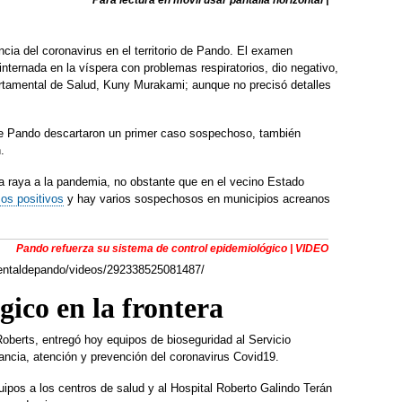
Para lectura en móvil usar pantalla horizontal |
cia del coronavirus en el territorio de Pando. El examen
nternada en la víspera con problemas respiratorios, dio negativo,
artamental de Salud, Kuny Murakami; aunque no precisó detalles
e Pando descartaron un primer caso sospechoso, también
.
 raya a la pandemia, no obstante que en el vecino Estado
os positivos
y hay varios sospechosos en municipios acreanos
Pando refuerza su sistema de control epidemiológico | VIDEO
entaldepando/videos/292338525081487/
ico en la frontera
oberts, entregó hoy equipos de bioseguridad al Servicio
lancia, atención y prevención del coronavirus Covid19.
uipos a los centros de salud y al Hospital Roberto Galindo Terán