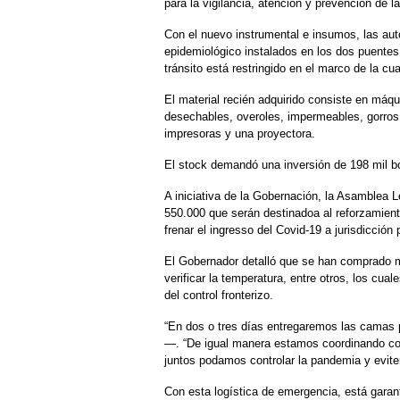
para la vigilancia, atención y prevención de 
Con el nuevo instrumental e insumos, las aut
epidemiológico instalados en los dos puentes 
tránsito está restringido en el marco de la cu
El material recién adquirido consiste en máq
desechables, overoles, impermeables, gorros,
impresoras y una proyectora.
El stock demandó una inversión de 198 mil bo
A iniciativa de la Gobernación, la Asamblea 
550.000 que serán destinadoa al reforzamien
frenar el ingresso del Covid-19 a jurisdicción
El Gobernador detalló que se han comprado m
verificar la temperatura, entre otros, los cual
del control fronterizo.
“En dos o tres días entregaremos las camas p
—. “De igual manera estamos coordinando con
juntos podamos controlar la pandemia y evit
Con esta logística de emergencia, está garan