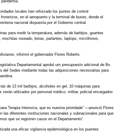
la pandemia.
oridades locales han reforzado los puntos de control
fronerizos, en el aeropuerto y la terminal de buses, donde el
arentena nacional dispuesta por el Gobierno central.
uinas para medir la temperatura, además de barbijos, guantes
 mochilas roseado, botas, parlantes, laptops, micrófonos,
livianos, informó el gobernador Flores Roberts.
Legislativa Departamental aprobó um presupuesto adicional de Bs.
to del Sedes mediante todas las adquisiciones necessárias para
 pandina.
ás de 13 mil barbijos, alcoholes en gel, 10 máquinas para
es serán utilizados por personal médico, militar, policial encargados
ara Terapia Intensiva, que es nuestra prioridade” —anunció Flores
 las diferentes instituciones nacionales y subnacionales para que
emos que se registren casos en el Departamento”.
tizada una eficaz vigilancia epidemiológica en los puentes