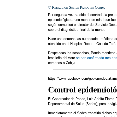
© Redacción Sol de Pando en Cobija
Por segunda vez ha sido descartada la presen
epidemiológico a una menor de edad que fue i
según comunicó el director del Servicio Dep
sobre el diagnóstico final de la menor.
Hace una semana las autoridades médicas d
atendido en el Hospital Roberto Galindo Terán
Despejadas las sospechas, Pando mantiene a
brasileño del Acre
se han confirmado tres cas
cercanos a Cobija.
https://www.facebook.com/gobiernodepartam
Control epidemiológ
El Gobernador de Pando, Luis Adolfo Flores R
Departamental de Salud (Sedes), para la vigi
Inmediatamente el Sedes transfirió dichos eq