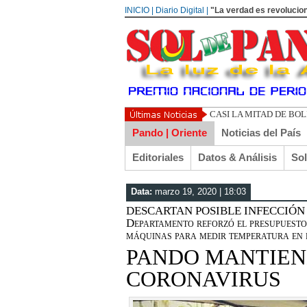
INICIO | Diario Digital |
"La verdad es revolucion
UN LIBERTARIO LLAM
Pando | Oriente
Noticias del País
Editoriales
Datos & Análisis
So
Data:
marzo 19, 2020 | 18:03
DESCARTAN POSIBLE INFECCIÓN EN
Departamento reforzó el presupuesto
máquinas para medir temperatura en p
PANDO MANTIENE
CORONAVIRUS