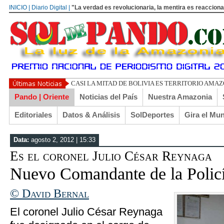
INICIO | Diario Digital |
"La verdad es revolucionaria, la mentira es reacciona
CASI LA MITAD DE BOLIVIA ES TERRITORIO AMA
Pando | Oriente
Noticias del País
Nuestra Amazonia
Editoriales
Datos & Análisis
SolDeportes
Gira el Mu
Data:
agosto 2, 2012 | 15:33
Es el coronel Julio César Reynaga
Nuevo Comandante de la Policí
© David Bernal
El coronel Julio César Reynaga