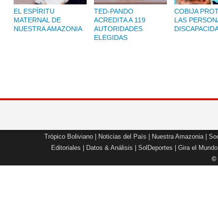
EL ESPÍRITU
TED-PANDO
COBIJA PRO
MATERNAL DE
ACREDITA A 119
LAS PERSON
NUESTRA AMAZONIA
AUTORIDADES
DISCAPACID
ELEGIDAS
Trópico Boliviano
|
Noticias del País
|
Nuestra Amazonia
|
Soc
Editoriales
|
Datos & Análisis
|
SolDeportes
|
Gira el Mundo
©