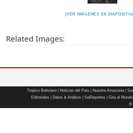
[VER IMÁGENES EN DIAPOSITIV
Related Images:
Trópico Boliviano
|
Noticias del País
|
Nuestra Amazonia
|
Soc
Editoriales
|
Datos & Análisis
|
SolDeportes
|
Gira el Mundo
©