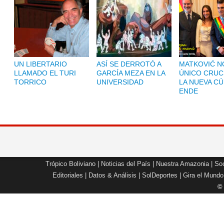
UN LIBERTARIO
ASÍ SE DERROTÓ A
MATKOVIĆ NO
LLAMADO EL TURI
GARCÍA MEZA EN LA
ÚNICO CRUC
TORRICO
UNIVERSIDAD
LA NUEVA CÚ
ENDE
Trópico Boliviano
|
Noticias del País
|
Nuestra Amazonia
|
Soc
Editoriales
|
Datos & Análisis
|
SolDeportes
|
Gira el Mundo
©