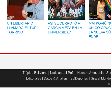
UN LIBERTARIO
ASÍ SE DERROTÓ A
MATKOVIĆ NO
LLAMADO EL TURI
GARCÍA MEZA EN LA
ÚNICO CRUC
TORRICO
UNIVERSIDAD
LA NUEVA CÚ
ENDE
Trópico Boliviano
|
Noticias del País
|
Nuestra Amazonia
|
Soc
Editoriales
|
Datos & Análisis
|
SolDeportes
|
Gira el Mundo
©