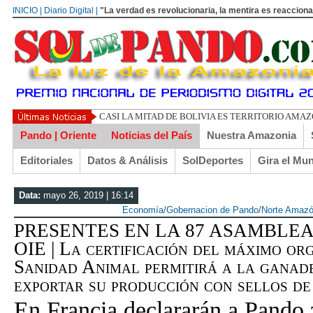
INICIO | Diario Digital |
"La verdad es revolucionaria, la mentira es reacciona
UN LIBERTARI
Pando | Oriente
Noticias del País
Nuestra Amazonia
Editoriales
Datos & Análisis
SolDeportes
Gira el Mu
Data:
mayo 26, 2019 | 16:14
Economía
/
Gobernacion de Pando
/
Norte Amazó
PRESENTES EN LA 87 ASAMBLEA
OIE | La certificación del máximo or
Sanidad Animal permitirá a la ganad
exportar su producción con sellos de 
En Francia declararán a Pando 