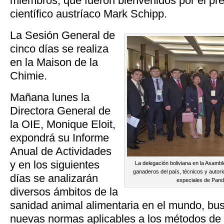
miembros, que fueron bienvenidos por el pre
científico austríaco Mark Schipp.
La Sesión General de
cinco días se realiza
en la Maison de la
Chimie.
Mañana lunes la
Directora General de
la OIE, Monique Eloit,
expondrá su Informe
Anual de Actividades
y en los siguientes
La delegación boliviana en la Asamb
ganaderos del país, técnicos y autori
días se analizarán
especiales de Pando
diversos ámbitos de la
sanidad animal alimentaria en el mundo, bu
nuevas normas aplicables a los métodos de 