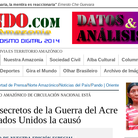
aria, la mentira es reaccionaria"
Ernesto Che Guevara
LIVIA ES TERRITORIO AMAZÓNICO
Nuestra Amazonia
Sociedad Civil
Alba Cultural
Column
lDeportes
Gira el Mundo
Olhar Brasileiro
Archivo de Imá
ertad de Prensa
/
Norte Amazónico
/
Noticias del País
/
Pando | Oriente
co amazónico de circulación nacional está
secretos de la Guerra del Acre
ados Unidos la causó
 de nuestra edición especial
|