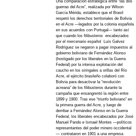
Una comparación estratégica entre “las dos
guerras del Acre”, realizada por Wilson
García Mérida, establece que el Brasil
respetó los derechos territoriales de Bolivia
en el Acre —legados por la colonia española
en sus acuerdos con Portugal— tanto así
que cuando los filibusteros encabezados
por el mercenario español Luís Galvez
Rodríguez se negaron a pagar impuestos al
gobierno boliviano de Fernández Alonso
(hostigado por los liberales en la Guerra
Federal) por la intensa explotación del
caucho en los siringales a orillas del Río
Acre, el ejército brasileño colaboró con
Bolivia para desactivar la “revolución
acreana” de los filibusteros durante la
campaña que ensangrentó la región entre
1899 y 1900. Tras ese “triunfo boliviano” en
la primera guerra del Acre, y luego de
derribar a Fernández Alonso en la Guerra
Federal, los liberales encabezados por José
Manuel Pando e Ismael Montes —políticos
representantes del poder minero occidental
— contrataron en 1901 a una empresa