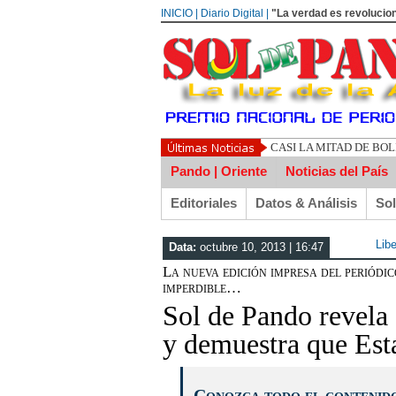
INICIO | Diario Digital |
"La verdad es revolucion
CASI LA MITAD DE BO
Pando | Oriente
Noticias del País
Editoriales
Datos & Análisis
So
Lib
Data:
octubre 10, 2013 | 16:47
La nueva edición impresa del periódi
imperdible…
Sol de Pando revela 
y demuestra que Est
Conozca todo el contenido