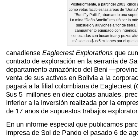
Posteriormente, a partir del 2003, cinc
como vetas factibles las áreas de “Doña 
“Buriti” y Paitití”, abarcando una supe
La mina “Doña Amelia” resultó ser la más 
subsuelo y aluviones a flor de tierra.
campamento equipado con ingenios, la
conectadas con bocaminas y pozos aluv
más de los $us 5 millones por el que l
canadiense
Eaglecrest Explorations
que cum
contrato de exploración en la serranía de S
departamento amazónico del Beni —provinci
venta de sus activos en Bolivia a la corporac
pagará a la filial colombiana de Eaglecrest (
$us 5 millones en diez cuotas anuales, pre
inferior a la inversión realizada por la emp
de 17 años de supuestos trabajos explorator
En un informe especial que publicamos parci
impresa de Sol de Pando el pasado 6 de agos