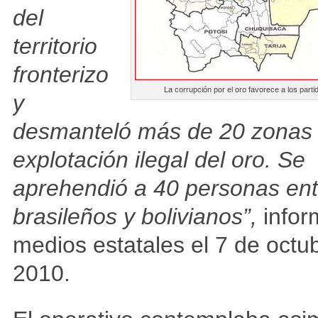
del
territorio
fronterizo
La corrupción por el oro favorece a los part
y
desmanteló más de 20 zonas
explotación ilegal del oro. Se
aprehendió a 40 personas ent
brasileños y bolivianos”,
infor
medios estatales el 7 de octu
2010.