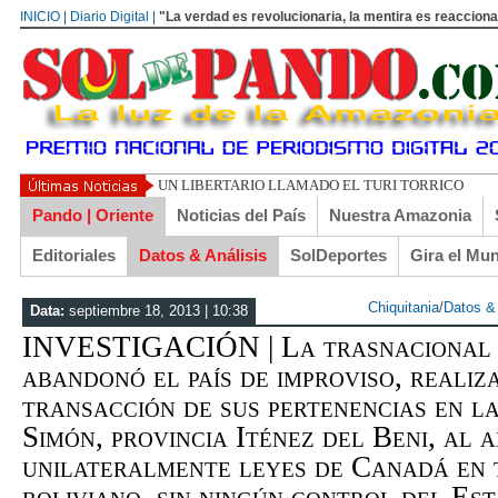
INICIO | Diario Digital |
"La verdad es revolucionaria, la mentira es reacciona
UN LIBERTARIO LLAMADO EL TURI TORRICO
Pando | Oriente
Noticias del País
Nuestra Amazonia
Editoriales
Datos & Análisis
SolDeportes
Gira el Mu
Chiquitania
/
Datos & 
Data:
septiembre 18, 2013 | 10:38
INVESTIGACIÓN | La trasnacional 
abandonó el país de improviso, reali
transacción de sus pertenencias en l
Simón, provincia Iténez del Beni, al a
unilateralmente leyes de Canadá en 
boliviano, sin ningún control del Es