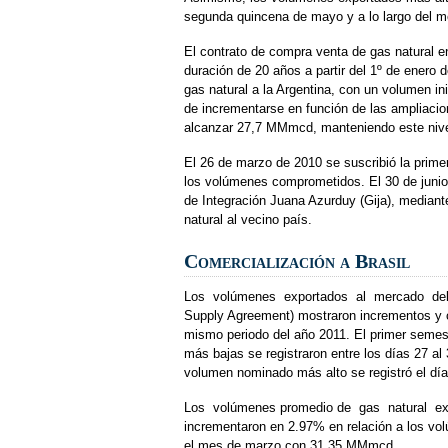
segunda quincena de mayo y a lo largo del me
El contrato de compra venta de gas natural e
duración de 20 años a partir del 1º de enero 
gas natural a la Argentina, con un volumen in
de incrementarse en función de las ampliacio
alcanzar 27,7 MMmcd, manteniendo este nivel h
El 26 de marzo de 2010 se suscribió la prim
los volúmenes comprometidos. El 30 de junio 
de Integración Juana Azurduy (Gija), mediante
natural al vecino país.
Comercialización a Brasil
Los volúmenes exportados al mercado del 
Supply Agreement) mostraron incrementos y ca
mismo periodo del año 2011. El primer semes
más bajas se registraron entre los días 27 a
volumen nominado más alto se registró el 
Los volúmenes promedio de gas natural ex
incrementaron en 2.97% en relación a los vo
el mes de marzo con 31,35 MMmcd.