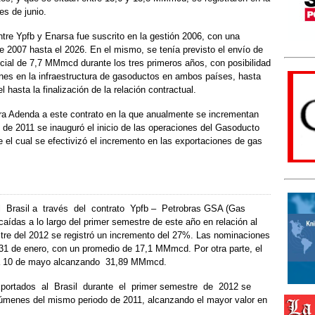
s de junio.
ntre Ypfb y Enarsa fue suscrito en la gestión 2006, con una
de 2007 hasta el 2026. En el mismo, se tenía previsto el envío de
icial de 7,7 MMmcd durante los tres primeros años, con posibilidad
nes en la infraestructura de gasoductos en ambos países, hasta
asta la finalización de la relación contractual.
era Adenda a este contrato en la que anualmente se incrementan
de 2011 se inauguró el inicio de las operaciones del Gasoducto
 el cual se efectivizó el incremento en las exportaciones de gas
Brasil a través del contrato Ypfb – Petrobras GSA (Gas
ídas a lo largo del primer semestre de este año en relación al
tre del 2012 se registró un incremento del 27%. Las nominaciones
l 31 de enero, con un promedio de 17,1 MMmcd. Por otra parte, el
día 10 de mayo alcanzando 31,89 MMmcd.
portados al Brasil durante el primer semestre de 2012 se
lúmenes del mismo periodo de 2011, alcanzando el mayor valor en