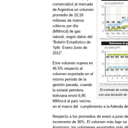
comercializó al mercado
de Argentina un volumen
promedio de 10,18
millones de metros
cúbicos por día
(MMmcd) de gas
natural, según datos del
“Boletín Estadístico de
Ypfb Enero-Junio de
2012”.
Este volumen supera en
46.5% respecto al
volumen exportado en el
mismo período de la
gestión pasada, cuando
la estatal petrolera
El contrato de compr
con una duración de 2
boliviana envió 6,95
MMmcd al país vecino,
en el marco del cumplimiento a la Adenda del
Respecto a los promedios de enero a junio d
incremento de 36%. El volumen más bajo se 
Asimismo, los volúmenes exportados más alto