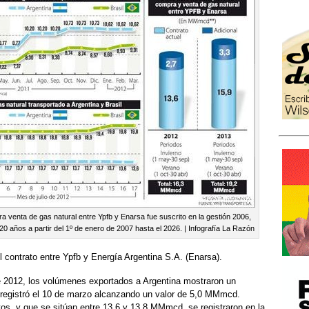
a venta de gas natural entre Ypfb y Enarsa fue suscrito en la gestión 2006,
0 años a partir del 1º de enero de 2007 hasta el 2026. | Infografía La Razón
 contrato entre Ypfb y Energía Argentina S.A. (Enarsa).
e 2012, los volúmenes exportados a Argentina mostraron un
registró el 10 de marzo alcanzando un valor de 5,0 MMmcd.
s, y que se sitúan entre 13,6 y 13,8 MMmcd, se registraron en la