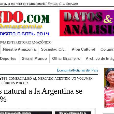
aria, la mentira es reaccionaria"
Ernesto Che Guevara
LIVIA ES TERRITORIO AMAZÓNICO
Nuestra Amazonia
Sociedad Civil
Alba Cultural
Column
lDeportes
Gira el Mundo
Olhar Brasileiro
Archivo de Imá
Economía
/
Noticias del País
 Ypfb comercializó al mercado agentino un volumen
 cúbicos por día
 natural a la Argentina se
6%