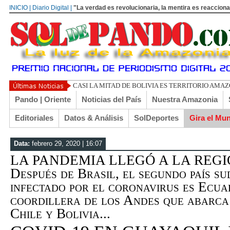
INICIO | Diario Digital |
"La verdad es revolucionaria, la mentira es reacciona
UN LIBERTA
Pando | Oriente
Noticias del País
Nuestra Amazonia
Editoriales
Datos & Análisis
SolDeportes
Gira el Mu
Data:
febrero 29, 2020 | 16:07
LA PANDEMIA LLEGÓ A LA REGI
Después de Brasil, el segundo país s
infectado por el coronavirus es Ecuad
coordillera de los Andes que abarca
Chile y Bolivia...