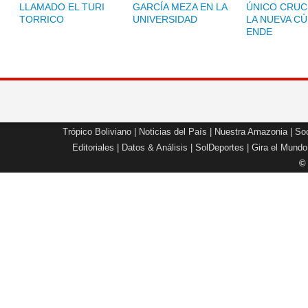
LLAMADO EL TURI
GARCÍA MEZA EN LA
ÚNICO CRUC
TORRICO
UNIVERSIDAD
LA NUEVA CÚ
ENDE
Trópico Boliviano
|
Noticias del País
|
Nuestra Amazonia
|
Soc
Editoriales
|
Datos & Análisis
|
SolDeportes
|
Gira el Mundo
©