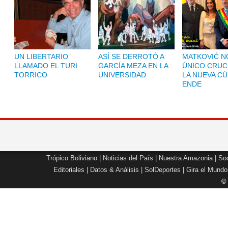
UN LIBERTARIO
ASÍ SE DERROTÓ A
MATKOVIĆ NO
LLAMADO EL TURI
GARCÍA MEZA EN LA
ÚNICO CRUC
TORRICO
UNIVERSIDAD
LA NUEVA CÚ
ENDE
Trópico Boliviano
|
Noticias del País
|
Nuestra Amazonia
|
Soc
Editoriales
|
Datos & Análisis
|
SolDeportes
|
Gira el Mundo
©