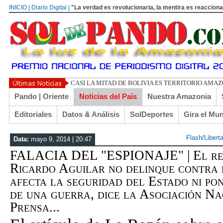
INICIO | Diario Digital |
"La verdad es revolucionaria, la mentira es reacciona
UN
Pando | Oriente
Noticias del País
Nuestra Amazonia
Editoriales
Datos & Análisis
SolDeportes
Gira el Mu
Flash
/
Libert
Data:
mayo 9, 2014 | 20:47
FALACIA DEL "ESPIONAJE" | El rep
Ricardo Aguilar no delinque contra 
afecta la seguridad del Estado ni pon
de una guerra, dice la Asociación Na
Prensa...