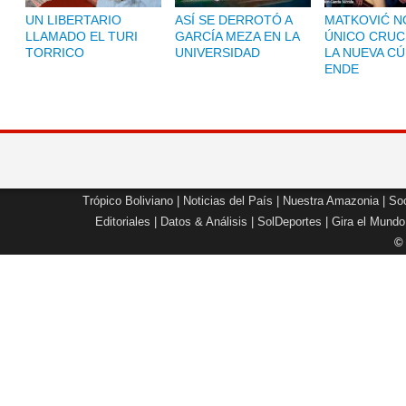
UN LIBERTARIO
ASÍ SE DERROTÓ A
MATKOVIĆ NO
LLAMADO EL TURI
GARCÍA MEZA EN LA
ÚNICO CRUC
TORRICO
UNIVERSIDAD
LA NUEVA CÚ
ENDE
Trópico Boliviano
|
Noticias del País
|
Nuestra Amazonia
|
Soc
Editoriales
|
Datos & Análisis
|
SolDeportes
|
Gira el Mundo
©