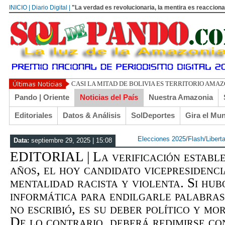
INICIO | Diario Digital |
"La verdad es revolucionaria, la mentira es reacciona
UN LIBERTARIO
Pando | Oriente
Noticias del País
Nuestra Amazonia
Editoriales
Datos & Análisis
SolDeportes
Gira el Mu
Elecciones 2025
/
Flash
/
Libert
Data:
septiembre 29, 2025 | 15:08
EDITORIAL | La verificación estable
años, el hoy candidato vicepresidenc
mentalidad racista y violenta. Si hu
informática para endilgarle palabras
no escribió, es su deber político y m
De lo contrario, deberá redimirse co