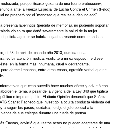
 rechazada, porque Suárez gozaría de una fuerte protección»,
enuncia ante la Fuerza Especial de Lucha Contra el Crimen (Felcc)
ual no prosperó por el “manoseo que realiza el denunciado”.
ma presenta laberintitis (pérdida de memoria), no pudiendo soportar
scalada violen ta que dañó severamente la salud de la mujer
el policía agresor se habría negado a resarcir como manda la
no, el 28 de abril del pasado año 2013, sumida en la
a recibir atención médica, «solicité a mi ex esposo me diese
; éste, en la forma más inhumana, cruel y degrandante,
 para darme limosnas, entre otras cosas, agresión verbal que se
d».
 informativos que «eso sucedió hace muchos años» y advirtió con
 aborden el tema, a pesar de la vigencia de la Ley 348 que tipifica
n público e imprescriptible. El diario Opinión denunció que Suárez
ATB Scarlet Pacheco que investigó la oculta conducta violenta del
a seguir los pasos, cuidate», le dijo el jefe policial a la
varios de sus colegas durante una rueda de prensa.
és Cuevas, advirtió que «estos actos no pueden aceptarse de una