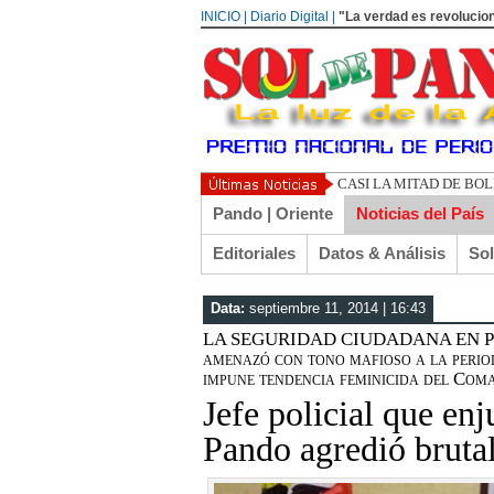
INICIO | Diario Digital |
"La verdad es revolucion
UN LIBERTARIO LLAMA
Pando | Oriente
Noticias del País
Editoriales
Datos & Análisis
So
Data:
septiembre 11, 2014 | 16:43
LA SEGURIDAD CIUDADANA EN POD
amenazó con tono mafioso a la perio
impune tendencia feminicida del Com
Jefe policial que enj
Pando agredió bruta