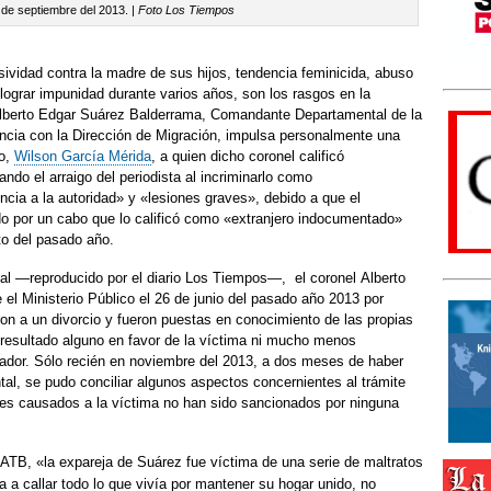
 de septiembre del 2013. |
Foto Los Tiempos
sividad contra la madre de sus hijos, tendencia feminicida, abuso
a lograr impunidad durante varios años, son los rasgos en la
 Alberto Edgar Suárez Balderrama, Comandante Departamental de la
cia con la Dirección de Migración, impulsa personalmente una
io,
Wilson García Mérida
, a quien dicho coronel calificó
do el arraigo del periodista al incriminarlo como
ncia a la autoridad» y «lesiones graves», debido a que el
do por un cabo que lo calificó como «extranjero indocumentado»
to del pasado año.
nal —reproducido por el diario Los Tiempos—, el coronel Alberto
el Ministerio Público el 26 de junio del pasado año 2013 por
ron a un divorcio y fueron puestas en conocimiento de las propias
n resultado alguno en favor de la víctima ni mucho menos
usador. Sólo recién en noviembre del 2013, a dos meses de haber
, se pudo conciliar algunos aspectos concernientes al trámite
les causados a la víctima no han sido sancionados por ninguna
 ATB, «la expareja de Suárez fue víctima de una serie de maltratos
 a callar todo lo que vivía por mantener su hogar unido, no