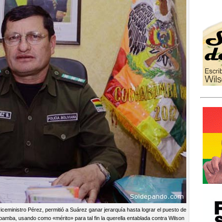
iceministro Pérez, permitió a Suárez ganar jerarquía hasta lograr el puesto de
mba, usando como «mérito» para tal fin la querella entablada contra Wilson