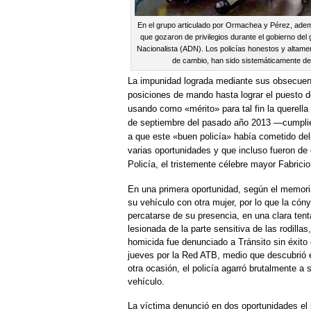
En el grupo articulado por Ormachea y Pérez, adem
que gozaron de privilegios durante el gobierno de
Nacionalista (ADN). Los policías honestos y altamen
de cambio, han sido sistemáticamente de
La impunidad lograda mediante sus obsecuenc
posiciones de mando hasta lograr el puesto
usando como «mérito» para tal fin la querella
de septiembre del pasado año 2013 —cumplien
a que este «buen policía» había cometido de
varias oportunidades y que incluso fueron de
Policía, el tristemente célebre mayor Fabric
En una primera oportunidad, según el memoria
su vehículo con otra mujer, por lo que la cón
percatarse de su presencia, en una clara tent
lesionada de la parte sensitiva de las rodill
homicida fue denunciado a Tránsito sin éxito 
jueves por la Red ATB, medio que descubrió 
otra ocasión, el policía agarró brutalmente a 
vehículo.
La víctima denunció en dos oportunidades el