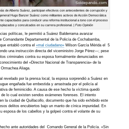
ás de Alberto Suárez, participan efectivos con antecedentes de corrupción y
l general Hugo Banzer Suárez como militantes activos de Acción Democrática
te capacitados para conducir una reforma institucional a tono con el proceso
splazados y conculcados en su carrera profesional. |
Foto Opinión
ias políticas, le permitió a Suárez Balderrama avanzar
 de Comandante Departamental de la Policía de Cochabamba,
 que entabló contra el
«mal ciudadano»
Wilson García Mérida el 5
do una instrucción directa del viceministro Jorge Pérez—; pese
litos criminales contra su esposa formalmente denunciados en
 conocimiento del «Director Nacional de Transparencia» de la
io Ormachea Aliaga.
l revelado por la prensa local, la esposa sorprendió a Suárez en
yugue engañada fue embestida y arrastrada por el policía al
ativa de feminicidio. A causa de ese hecho la víctima quedó
as, de lo cual existen sendos exámenes forenses. El intento
en la ciudad de Quillacollo, documento que ha sido exhibido este
esos delitos encubiertos bajo un manto de cínica impunidad. En
su esposa de los cabellos y la golpeó contra el volante de su
 hecho ante autoridades del Comando General de la Policía. «Sin