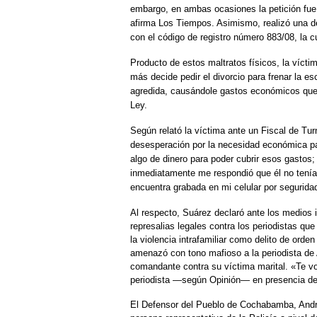
embargo, en ambas ocasiones la petición fue
afirma Los Tiempos. Asimismo, realizó una d
con el código de registro número 883/08, la c
Producto de estos maltratos físicos, la vícti
más decide pedir el divorcio para frenar la e
agredida, causándole gastos económicos que 
Ley.
Según relató la víctima ante un Fiscal de Tur
desesperación por la necesidad económica par
algo de dinero para poder cubrir esos gastos
inmediatamente me respondió que él no tenía
encuentra grabada en mi celular por segurida
Al respecto, Suárez declaró ante los medios
represalias legales contra los periodistas que
la violencia intrafamiliar como delito de orde
amenazó con tono mafioso a la periodista de 
comandante contra su víctima marital. «Te voy 
periodista —según Opinión— en presencia de 
El Defensor del Pueblo de Cochabamba, Andr