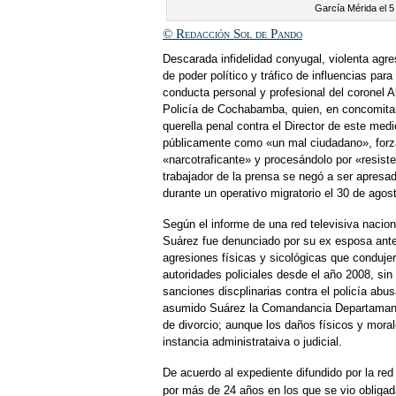
García Mérida el 5
© Redacción Sol de Pando
Descarada infidelidad conyugal, violenta agre
de poder político y tráfico de influencias par
conducta personal y profesional del coronel
Policía de Cochabamba, quien, en concomitan
querella penal contra el Director de este med
públicamente como «un mal ciudadano», forzan
«narcotraficante» y procesándolo por «resiste
trabajador de la prensa se negó a ser apresa
durante un operativo migratorio el 30 de agos
Según el informe de una red televisiva nacio
Suárez fue denunciado por su ex esposa ante 
agresiones físicas y sicológicas que conduje
autoridades policiales desde el año 2008, si
sanciones discplinarias contra el policía ab
asumido Suárez la Comandancia Departamantal
de divorcio; aunque los daños físicos y mora
instancia administrataiva o judicial.
De acuerdo al expediente difundido por la red
por más de 24 años en los que se vio obligada