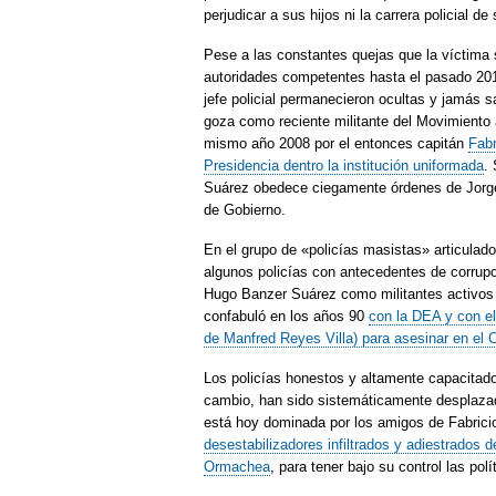
perjudicar a sus hijos ni la carrera policial de
Pese a las constantes quejas que la víctima s
autoridades competentes hasta el pasado 2013
jefe policial permanecieron ocultas y jamás sa
goza como reciente militante del Movimiento a
mismo año 2008 por el entonces capitán
Fabr
Presidencia dentro la institución uniformada
.
Suárez obedece ciegamente órdenes de Jorge 
de Gobierno.
En el grupo de «policías masistas» articulad
algunos policías con antecedentes de corrupci
Hugo Banzer Suárez como militantes activos 
confabuló en los años 90
con la DEA y con el
de Manfred Reyes Villa) para asesinar en el 
Los policías honestos y altamente capacitado
cambio, han sido sistemáticamente desplazado
está hoy dominada por los amigos de Fabric
desestabilizadores infiltrados y adiestrados
Ormachea
, para tener bajo su control las po