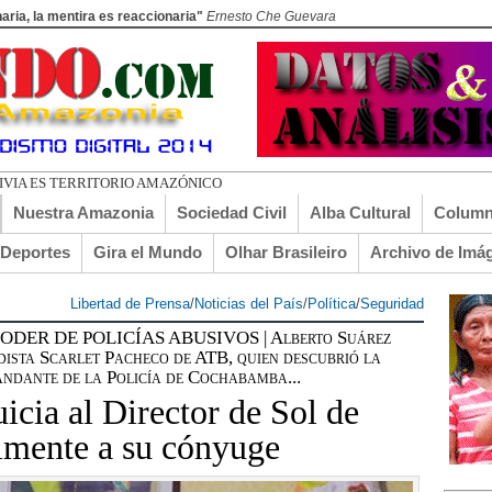
aria, la mentira es reaccionaria"
Ernesto Che Guevara
DO EL TURI T
Nuestra Amazonia
Sociedad Civil
Alba Cultural
Column
lDeportes
Gira el Mundo
Olhar Brasileiro
Archivo de Imá
Libertad de Prensa
/
Noticias del País
/
Política
/
Seguridad
ER DE POLICÍAS ABUSIVOS | Alberto Suárez
dista Scarlet Pacheco de ATB, quien descubrió la
andante de la Policía de Cochabamba...
uicia al Director de Sol de
lmente a su cónyuge