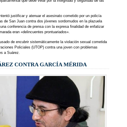
epartamental que debe velar por la integridad y seguridad de las
entó justificar y atenuar el asesinato cometido por un policía
as de San Juan contra dos jóvenes sordomudos en la plazuela
una conferencia de prensa con la expresa finalidad de enfatizar
marada eran «delincuentes prontuariados».
sado de encubrir sistemáticamente la violación sexual cometida
eraciones Policiales (UTOP) contra una joven con problemas
les a Suárez.
UÁREZ CONTRA GARCÍA MÉRIDA