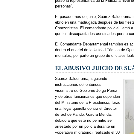
persona representativa de la Policía a nivel d
personas”.
El pasado mes de junio, Suárez Balderrama int
ebrio en una madrugada después de las fiest
Corazonistas. El comandante policial llamó a 
que los discapacitados asesinados por su ca
El Comandante Departamental tambien es acu
dentro el cuartel de la Unidad Táctica de Op
mentales, por parte un grupo de oficiales lea
EL ABUSIVO JUICIO DE S
Suárez Balderrama, siguiendo
instrucciones del entonces
vicemistro de Gobierno Jorge Pérez
y de otros funcionarios que dependen
del Ministerio de
la Presidencia, forzó
una ilegal querella contra el Director
de Sol de Pando, García Mérida,
debido a que éste no permitió ser
arrestado por un policía durante un
«operativo migratorio» realizado el 30