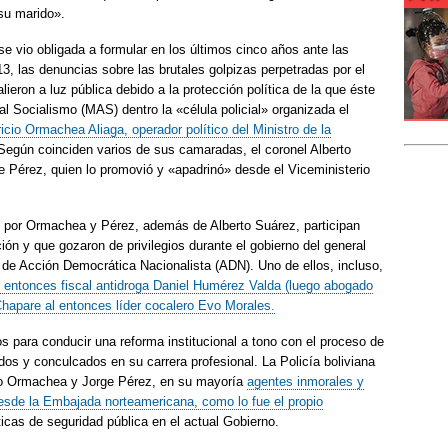
 su marido».
e vio obligada a formular en los últimos cinco años ante las
, las denuncias sobre las brutales golpizas perpetradas por el
lieron a luz pública debido a la protección política de la que éste
l Socialismo (MAS) dentro la «célula policial» organizada el
icio Ormachea Aliaga, operador político del Ministro de la
 Según coinciden varios de sus camaradas, el coronel Alberto
Pérez, quien lo promovió y «apadrinó» desde el Viceministerio
o por Ormachea y Pérez, además de Alberto Suárez, participan
ón y que gozaron de privilegios durante el gobierno del general
de Acción Democrática Nacionalista (ADN). Uno de ellos, incluso,
 entonces fiscal antidroga Daniel Humérez Valda (luego abogado
Chapare al entonces líder cocalero Evo Morales.
s para conducir una reforma institucional a tono con el proceso de
s y conculcados en su carrera profesional. La Policía boliviana
io Ormachea y Jorge Pérez, en su mayoría
agentes inmorales y
 desde la Embajada norteamericana, como lo fue el propio
líticas de seguridad pública en el actual Gobierno.