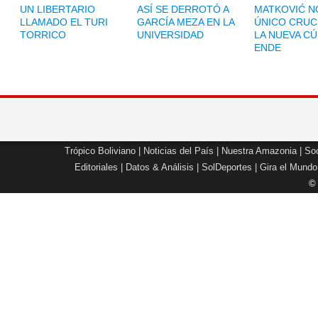
UN LIBERTARIO
ASÍ SE DERROTÓ A
MATKOVIĆ NO
LLAMADO EL TURI
GARCÍA MEZA EN LA
ÚNICO CRUC
TORRICO
UNIVERSIDAD
LA NUEVA CÚ
ENDE
Trópico Boliviano
|
Noticias del País
|
Nuestra Amazonia
|
Soc
Editoriales
|
Datos & Análisis
|
SolDeportes
|
Gira el Mundo
©