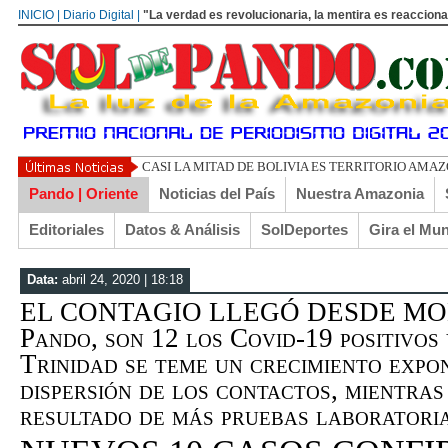
INICIO | Diario Digital |
"La verdad es revolucionaria, la mentira es reacciona
UN LIBERT
Pando | Oriente
Noticias del País
Nuestra Amazonia
Editoriales
Datos & Análisis
SolDeportes
Gira el Mu
Data:
abril 24, 2020 | 18:18
EL CONTAGIO LLEGÓ DESDE MON
Pando, son 12 los Covid-19 positivos 
Trinidad se teme un crecimiento expo
dispersión de los contactos, mientras
resultado de más pruebas laboratoria