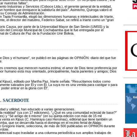
ar nuestras faltas”.
to Industrias y Servicios (Coboce Ltda.), el gerente general de la entidad,
n hombre que enriquece la sabiduría del país”. Asimismo, Quiroga valoró el
e su Consejo de Administración.
 Tapia Frontanilla, elogió las dimensiones humanas e intelectuales de Iriarte,
e, el director del matutino, Federico Sabat, se refirió a Iriarte como un “gran
onoris Causa, por parte de la Universidad Mayor de San Simón (UMSS) y la
ión del Concejo Municipal de Cochabamba que le fue entregada por el
al de Cultura de Paz de la Fundación Unir Bolivia.
or de Dios y el humano”, se publicó en las páginas de OPINIÓN -diario del que fue
e.
es creemos que merecen nuestra estima; el amor de Dios tiene preferencia por
mor humano está muy orientado, principalmente, hacia parientes y amigos; Dios
orial Kipus), editado por Martha Paz, Iriarte señala: “Resucitamos todos como
mente salvados por Él y con Él. La suya no es una venida para castigar o para
poder entrar en la gloria con Él”.
el sacerdote
didad y utilidad, han educado a varias generaciones.
 la realidad” (ya con 17 ediciones), “¿Qué es una comunidad eclesial de base?”
es) y “Sé amigo de ti mismo” (en su quinta edición con más de 15 mil
la venta en Kipus (C. Hamiraya casi Heroínas), editorial que tiene también un
mba, que se desarrolla hasta el domingo en el recinto ferial de Alalay.
 de Gregorio Iriarte, selecciona, de más de 500 publicadas en OPINIÓN durante
erdote.
intelectual supo trasladar a una columna periodística sus amplios trabajos de