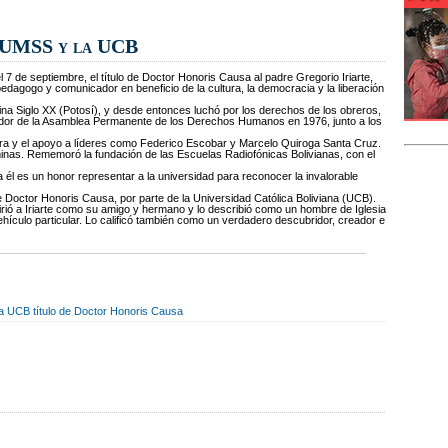
a UMSS y la UCB
 de septiembre, el título de Doctor Honoris Causa al padre Gregorio Iriarte,
dagogo y comunicador en beneficio de la cultura, la democracia y la liberación
a mina Siglo XX (Potosí), y desde entonces luchó por los derechos de los obreros,
dor de la Asamblea Permanente de los Derechos Humanos en 1976, junto a los
adura y el apoyo a líderes como Federico Escobar y Marcelo Quiroga Santa Cruz.
minas. Rememoró la fundación de las Escuelas Radiofónicas Bolivianas, con el
 él es un honor representar a la universidad para reconocer la invalorable
de Doctor Honoris Causa, por parte de la Universidad Católica Boliviana (UCB).
firió a Iriarte como su amigo y hermano y lo describió como un hombre de Iglesia
ehículo particular. Lo calificó también como un verdadero descubridor, creador e
 la UCB título de Doctor Honoris Causa