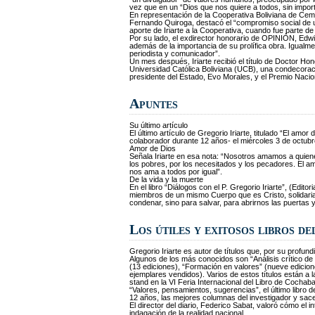
vez que en un “Dios que nos quiere a todos, sin import
En representación de la Cooperativa Boliviana de Cemen
Fernando Quiroga, destacó el “compromiso social de u
aporte de Iriarte a la Cooperativa, cuando fue parte d
Por su lado, el exdirector honorario de OPINIÓN, Edwin
además de la importancia de su prolífica obra. Igualment
periodista y comunicador”.
Un mes después, Iriarte recibió el título de Doctor H
Universidad Católica Boliviana (UCB), una condecorac
presidente del Estado, Evo Morales, y el Premio Nacion
Apuntes
Su último artículo
El último artículo de Gregorio Iriarte, titulado “El am
colaborador durante 12 años- el miércoles 3 de octubr
Amor de Dios
Señala Iriarte en esa nota: “Nosotros amamos a quien
los pobres, por los necesitados y los pecadores. El a
nos ama a todos por igual”.
De la vida y la muerte
En el libro “Diálogos con el P. Gregorio Iriarte”, (Edit
miembros de un mismo Cuerpo que es Cristo, solidaria
condenar, sino para salvar, para abrirnos las puertas y 
Los útiles y exitosos libros d
Gregorio Iriarte es autor de títulos que, por su profun
Algunos de los más conocidos son “Análisis crítico de
(13 ediciones), “Formación en valores” (nueve edicion
ejemplares vendidos). Varios de estos títulos están a 
stand en la VI Feria Internacional del Libro de Cochaba
“Valores, pensamientos, sugerencias”, el último libro
12 años, las mejores columnas del investigador y sac
El director del diario, Federico Sabat, valoró cómo el 
indagación de la realidad nacional.