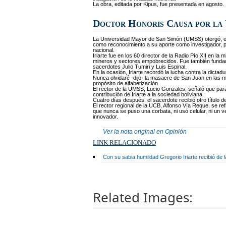
La obra, editada por Kipus, fue presentada en agosto.
Doctor Honoris Causa por l
La Universidad Mayor de San Simón (UMSS) otorgó, el 7
como reconocimiento a su aporte como investigador, pe
nacional.
Iriarte fue en los 60 director de la Radio Pío XII en l
mineros y sectores empobrecidos. Fue también funda
sacerdotes Julio Tumiri y Luis Espinal.
En la ocasión, Iriarte recordó la lucha contra la dict
Nunca olvidaré -dijo- la masacre de San Juan en las 
propósito de alfabetización.
El rector de la UMSS, Lucio Gonzales, señaló que para
contribución de Iriarte a la sociedad boliviana.
Cuatro días después, el sacerdote recibió otro título 
El rector regional de la UCB, Alfonso Vía Reque, se re
que nunca se puso una corbata, ni usó celular, ni un v
innovador.
Ver la nota original en Opinión
LINK RELACIONADO
Con su sabia humildad Gregorio Iriarte recibió de
Related Images: