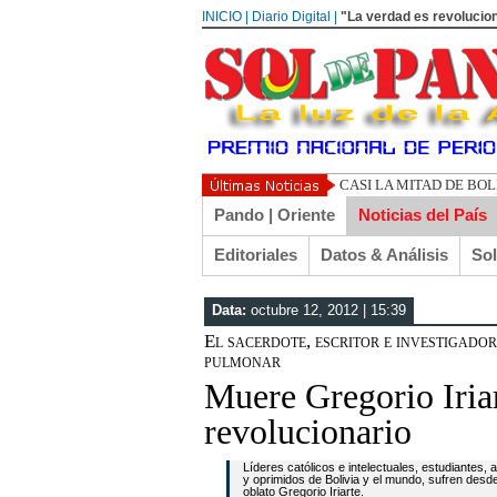
INICIO | Diario Digital |
"La verdad es revolucion
CASI LA MITAD DE BO
Pando | Oriente
Noticias del País
Editoriales
Datos & Análisis
So
Data:
octubre 12, 2012 | 15:39
El sacerdote, escritor e investigador
pulmonar
Muere Gregorio Iria
revolucionario
Líderes católicos e intelectuales, estudiantes,
y oprimidos de Bolivia y el mundo, sufren desd
oblato Gregorio Iriarte.