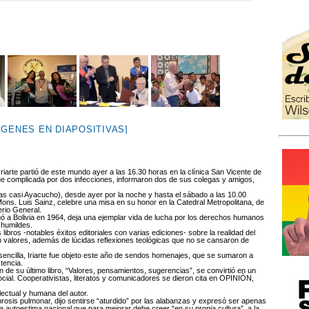
ÁGENES EN DIAPOSITIVAS]
Iriarte partió de este mundo ayer a las 16.30 horas en la clínica San Vicente de
e complicada por dos infecciones, informaron dos de sus colegas y amigos,
as casi Ayacucho), desde ayer por la noche y hasta el sábado a las 10.00
ns. Luis Sainz, celebre una misa en su honor en la Catedral Metropolitana, de
erio General.
egó a Bolivia en 1964, deja una ejemplar vida de lucha por los derechos humanos
 humildes.
ibros -notables éxitos editoriales con varias ediciones- sobre la realidad del
n valores, además de lúcidas reflexiones teológicas que no se cansaron de
 sencilla, Iriarte fue objeto este año de sendos homenajes, que se sumaron a
tencia.
ón de su último libro, “Valores, pensamientos, sugerencias”, se convirtió en un
ocial. Cooperativistas, literatos y comunicadores se dieron cita en OPINIÓN,
lectual y humana del autor.
fibrosis pulmonar, dijo sentirse “aturdido” por las alabanzas y expresó ser apenas
 autoestima nacional que para mejorar debe creer “en su propia cultura”, a la