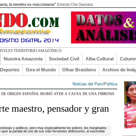
aria, la mentira es reaccionaria"
Ernesto Che Guevara
LIVIA ES TERRITORIO AMAZÓNICO
Nuestra Amazonia
Sociedad Civil
Alba Cultural
Column
lDeportes
Gira el Mundo
Olhar Brasileiro
Archivo de Imá
Noticias del País
/
Política
 de origen español murió ayer a causa de una fibrosis
rte maestro, pensador y gran
 activistas y políticos, pero muy especialmente los pobres, los marginados
e ayer la partida de uno de sus más fervientes defensores, el sacerdote