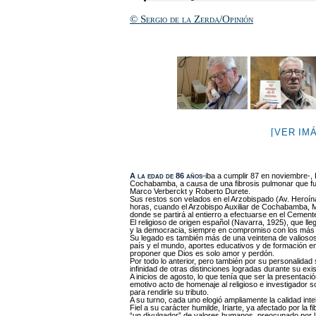
© Sergio de la Zerda/Opinión
[VER IM
A la edad de 86 años
-iba a cumplir 87 en noviembre-, 
Cochabamba, a causa de una fibrosis pulmonar que fu
Marco Verberckt y Roberto Durete.
Sus restos son velados en el Arzobispado (Av. Heroín
horas, cuando el Arzobispo Auxiliar de Cochabamba, Mo
donde se partirá al entierro a efectuarse en el Cement
El religioso de origen español (Navarra, 1925), que ll
y la democracia, siempre en compromiso con los más
Su legado es también más de una veintena de valiosos l
país y el mundo, aportes educativos y de formación e
proponer que Dios es solo amor y perdón.
Por todo lo anterior, pero también por su personalidad
infinidad de otras distinciones logradas durante su exis
A inicios de agosto, lo que tenía que ser la presentaci
emotivo acto de homenaje al religioso e investigador s
para rendirle su tributo.
A su turno, cada uno elogió ampliamente la calidad inte
Fiel a su carácter humilde, Iriarte, ya afectado por la 
“un divulgador” de valores humanos, preocupado por la