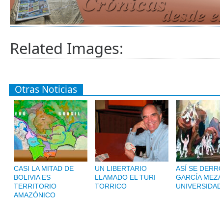
Related Images:
Otras Noticias
CASI LA MITAD DE
UN LIBERTARIO
ASÍ SE DERR
BOLIVIA ES
LLAMADO EL TURI
GARCÍA MEZA
TERRITORIO
TORRICO
UNIVERSIDA
AMAZÓNICO